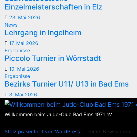
Einzelmeisterschaften in Elz
23. Mai 2026
News
Lehrgang in Ingelheim
17. Mai 2026
Ergebnisse
Piccolo Turnier in Wörrstadt
10. Mai 2026
Ergebnisse
Bezirks Turnier U11/ U13 in Bad Ems
3. Mai 2026
Willkommen beim Judo-Club Bad Ems 1971 eV
Stolz präsentiert von WordPress
|
Theme: Newsup von