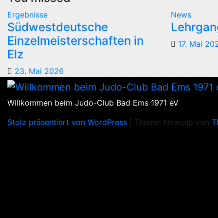
Ergebnisse
News
Südwestdeutsche
Lehrgang
Einzelmeisterschaften in
17. Mai 20
Elz
23. Mai 2026
Willkommen beim Judo-Club Bad Ems 1971 eV
Stolz präsentiert von WordPress
|
Theme: Newsup von
T