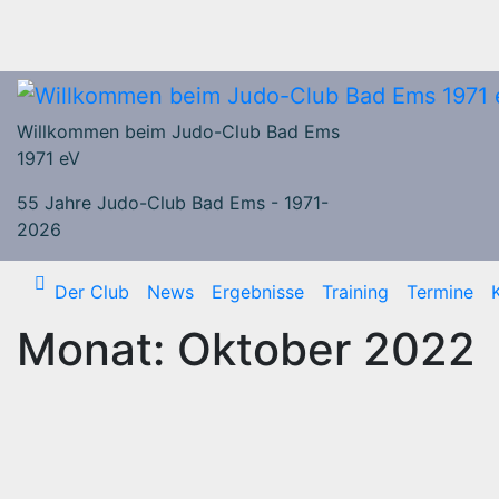
Zum
Inhalt
springen
Willkommen beim Judo-Club Bad Ems
1971 eV
55 Jahre Judo-Club Bad Ems - 1971-
2026
Der Club
News
Ergebnisse
Training
Termine
Monat:
Oktober 2022