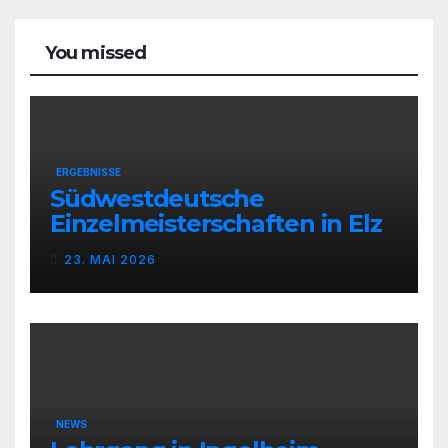
You missed
ERGEBNISSE
Südwestdeutsche
Einzelmeisterschaften in Elz
23. MAI 2026
NEWS