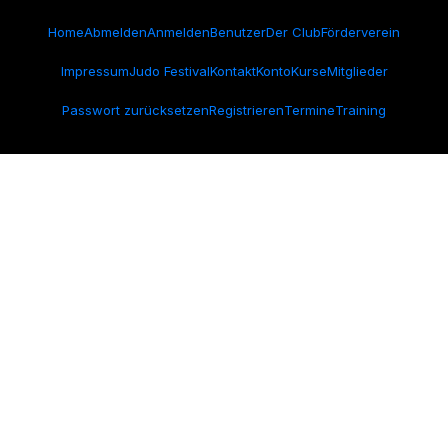
Home
Abmelden
Anmelden
Benutzer
Der Club
Förderverein
Impressum
Judo Festival
Kontakt
Konto
Kurse
Mitglieder
Passwort zurücksetzen
Registrieren
Termine
Training