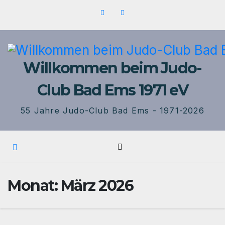
Zum
Inhalt
springen
Willkommen beim Judo-
Club Bad Ems 1971 eV
55 Jahre Judo-Club Bad Ems - 1971-2026
Monat:
März 2026