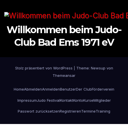
Willkommen beim Judo-
Club Bad Ems 1971 eV
Stolz präsentiert von WordPress
|
Theme: Newsup von
Themeansar
Home
Abmelden
Anmelden
Benutzer
Der Club
Förderverein
Impressum
Judo Festival
Kontakt
Konto
Kurse
Mitglieder
Passwort zurücksetzen
Registrieren
Termine
Training