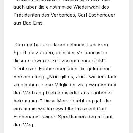
auch über die einstimmige Wiederwahl des
Präsidenten des Verbandes, Carl Eschenauer
aus Bad Ems.
D
„Corona hat uns daran gehindert unseren
i
Sport auszuüben, aber der Verband ist in
e
dieser schweren Zeit zusammengerückt“
T
freute sich Eschenauer über die gelungene
e
Versammlung. „Nun gilt es, Judo wieder stark
i
zu machen, neue Mitglieder zu gewinnen und
l
den Wettkampfbetrieb wieder ans Laufen zu
n
bekommen.“ Diese Marschrichtung gab der
e
einstimmig wiedergewählte Präsident Carl
h
Eschenauer seinen Sportkameraden mit auf
m
den Weg.
e