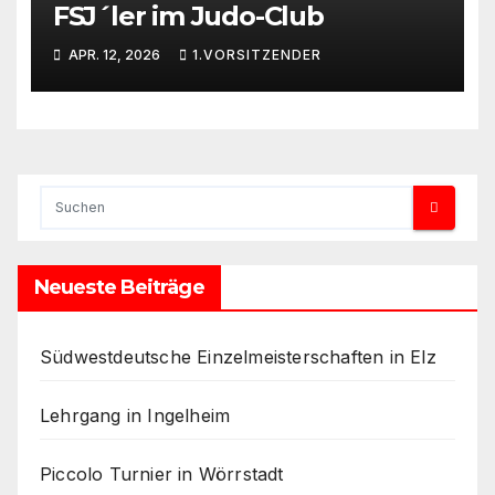
a
FSJ´ler im Judo-Club
t
l
c
E
APR. 12, 2026
1.VORSITZENDER
h
s
e
c
r
h
e
n
a
u
Neueste Beiträge
e
r
,
Südwestdeutsche Einzelmeisterschaften in Elz
O
s
Lehrgang in Ingelheim
w
a
Piccolo Turnier in Wörrstadt