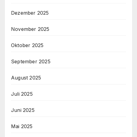
H
Dezember 2025
a
u
November 2025
u
n
Oktober 2025
d
P
September 2025
e
t
August 2025
e
r
Juli 2025
S
c
Juni 2025
h
u
Mai 2025
c
k