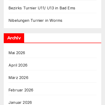
l
d
Bezirks Turnier U11/ U13 in Bad Ems
L
e
Nibelungen Turnier in Worms
i
p
Archiv
e
l
t
Mai 2026
,
M
April 2026
i
c
März 2026
h
a
Februar 2026
e
l
Januar 2026