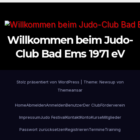
Willkommen beim Judo-
Club Bad Ems 1971 eV
Stolz präsentiert von WordPress
|
Theme: Newsup von
Themeansar
Home
Abmelden
Anmelden
Benutzer
Der Club
Förderverein
Impressum
Judo Festival
Kontakt
Konto
Kurse
Mitglieder
Passwort zurücksetzen
Registrieren
Termine
Training