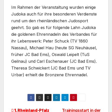
r
Im Rahmen der Veranstaltung wurden einige
d
Judoka auch für ihre besonderen Verdienste
e
rund um den rheinländischen Judosport
r
geehrt. So gab es für folgende Lahn Judoka
M
die goldenen Ehrennadeln des Verbandes für
i
ihr Lebenswerk: Peter Schuck (TV 1860
t
Nassau), Michael Hau (heute SG Neuhäusel,
g
früher JC Bad Ems), Oswald Leipelt (TuS
l
Geilnau) und Carl Eschenauer (JC Bad Ems).
i
Theresa Schwickert (JC Bad Ems und TV
e
Urbar) erhielt die Bronzene Ehrennadel.
d
e
6
D
r
B
G
.
J
v
r
o
D
B
e
o
l
A
E
r
Beitragsnavigation
1. Rheinland-Pfalz
Trainingsstart in der
n
d