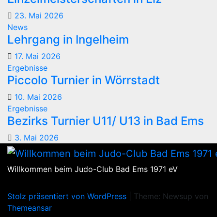
23. Mai 2026
News
Lehrgang in Ingelheim
17. Mai 2026
Ergebnisse
Piccolo Turnier in Wörrstadt
10. Mai 2026
Ergebnisse
Bezirks Turnier U11/ U13 in Bad Ems
3. Mai 2026
Willkommen beim Judo-Club Bad Ems 1971 eV
Stolz präsentiert von WordPress
|
Theme: Newsup von
Themeansar