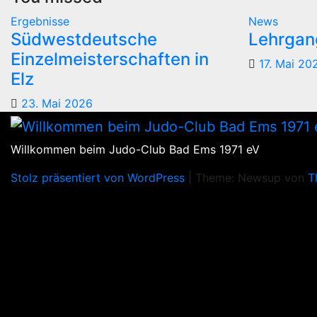
Ergebnisse
News
Südwestdeutsche
Lehrgang
Einzelmeisterschaften in
17. Mai 20
Elz
23. Mai 2026
Willkommen beim Judo-Club Bad Ems 1971 eV
Stolz präsentiert von WordPress
|
Theme: Newsup von
T