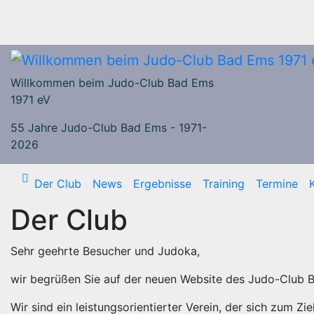
Zum
Inhalt
springen
Willkommen beim Judo-Club Bad Ems
1971 eV
55 Jahre Judo-Club Bad Ems - 1971-
2026
Der Club
News
Ergebnisse
Training
Termine
Der Club
Sehr geehrte Besucher und Judoka,
wir begrüßen Sie auf der neuen Website des Judo-Club B
Wir sind ein leistungsorientierter Verein, der sich zum Z