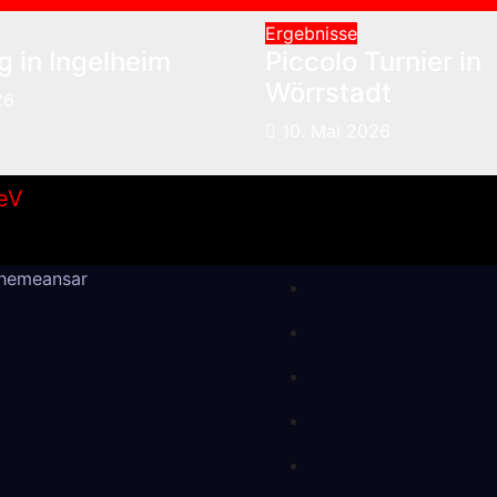
Ergebnisse
 in Ingelheim
Piccolo Turnier in
Wörrstadt
26
10. Mai 2026
hemeansar