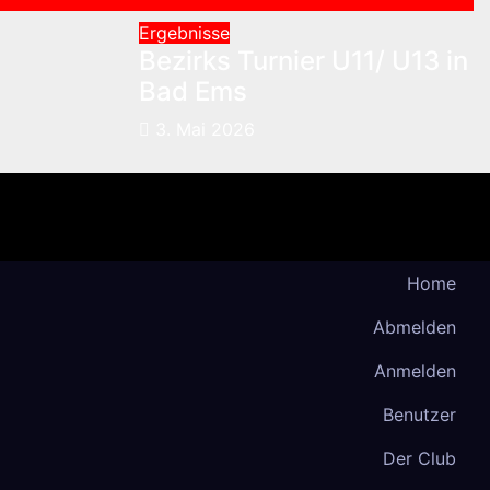
Ergebnisse
Bezirks Turnier U11/ U13 in
Bad Ems
3. Mai 2026
Home
Abmelden
Anmelden
Benutzer
Der Club