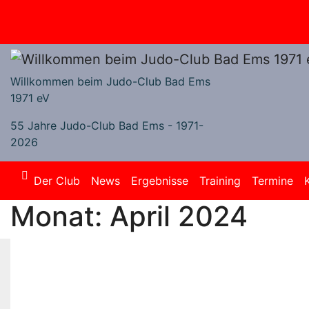
Zum
Inhalt
springen
Willkommen beim Judo-Club Bad Ems
1971 eV
55 Jahre Judo-Club Bad Ems - 1971-
2026
Der Club
News
Ergebnisse
Training
Termine
Monat:
April 2024