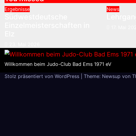
Ergebnisse
News
Südwestdeutsche
Lehrgang
Einzelmeisterschaften in
17. Mai 20
Elz
23. Mai 2026
Willkommen beim Judo-Club Bad Ems 1971 eV
Stolz präsentiert von WordPress
|
Theme: Newsup von
T