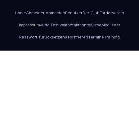
Home
Abmelden
Anmelden
Benutzer
Der Club
Förderverein
Impressum
Judo Festival
Kontakt
Konto
Kurse
Mitglieder
Passwort zurücksetzen
Registrieren
Termine
Training