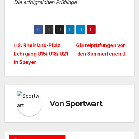
Die erfolgreichen Prüflinge
Beitragsnavigation
2. Rheinland-Pfalz
Gürtelprüfungen vor
Lehrgang U15/ U18/ U21
den Sommerferien
in Speyer
Von
Sportwart