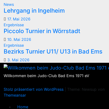
News
Lehrgang in Ingelheim
17. Mai 2026
Ergebnisse
Piccolo Turnier in Wörrstadt
10. Mai 2026
Ergebnisse
Bezirks Turnier U11/ U13 in Bad Ems
3. Mai 2026
Willkommen beim Judo-Club Bad Ems 1971 eV
Stolz präsentiert von WordPress
|
Theme: Newsup von
Themeansar
Home