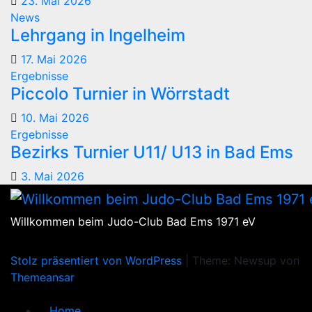
23. Mai 2026
News
Lehrgang in Ingelheim
17. Mai 2026
Ergebnisse
Piccolo Turnier in Wörrstadt
10. Mai 2026
Ergebnisse
Bezirks Turnier U11/ U13 in Bad Ems
3. Mai 2026
Willkommen beim Judo-Club Bad Ems 1971 eV
Stolz präsentiert von WordPress
|
Theme: Newsup von
Themeansar
Home