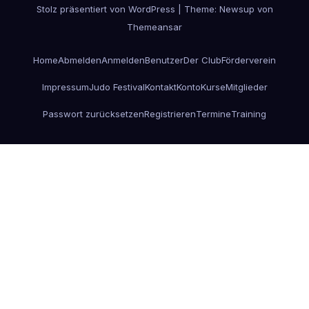
Stolz präsentiert von WordPress
|
Theme: Newsup von
Themeansar
Home
Abmelden
Anmelden
Benutzer
Der Club
Förderverein
Impressum
Judo Festival
Kontakt
Konto
Kurse
Mitglieder
Passwort zurücksetzen
Registrieren
Termine
Training