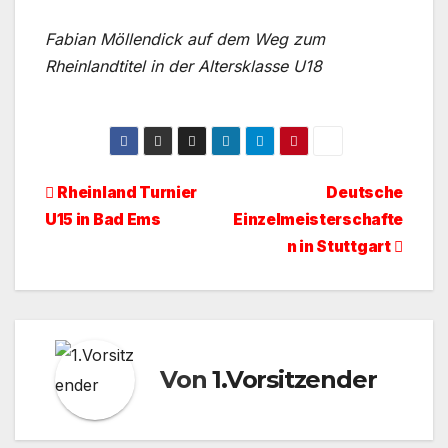
Fabian Möllendick auf dem Weg zum
Rheinlandtitel in der Altersklasse U18
Beitragsnavigation
Rheinland Turnier
Deutsche
U15 in Bad Ems
Einzelmeisterschafte
n in Stuttgart
Von
1.Vorsitzender