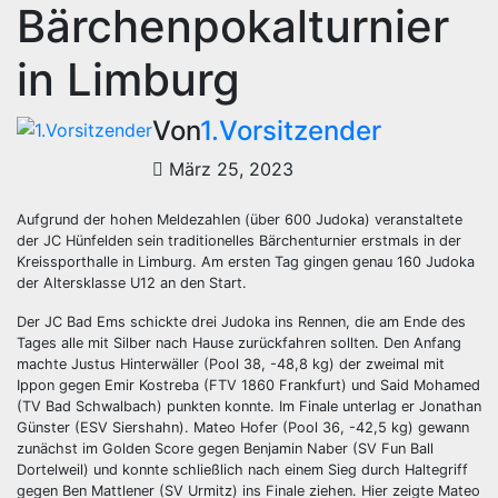
Bärchenpokalturnier
in Limburg
Von
1.Vorsitzender
März 25, 2023
Aufgrund der hohen Meldezahlen (über 600 Judoka) veranstaltete
der JC Hünfelden sein traditionelles Bärchenturnier erstmals in der
Kreissporthalle in Limburg. Am ersten Tag gingen genau 160 Judoka
der Altersklasse U12 an den Start.
Der JC Bad Ems schickte drei Judoka ins Rennen, die am Ende des
Tages alle mit Silber nach Hause zurückfahren sollten. Den Anfang
machte Justus Hinterwäller (Pool 38, -48,8 kg) der zweimal mit
Ippon gegen Emir Kostreba (FTV 1860 Frankfurt) und Said Mohamed
(TV Bad Schwalbach) punkten konnte. Im Finale unterlag er Jonathan
Günster (ESV Siershahn). Mateo Hofer (Pool 36, -42,5 kg) gewann
zunächst im Golden Score gegen Benjamin Naber (SV Fun Ball
Dortelweil) und konnte schließlich nach einem Sieg durch Haltegriff
gegen Ben Mattlener (SV Urmitz) ins Finale ziehen. Hier zeigte Mateo