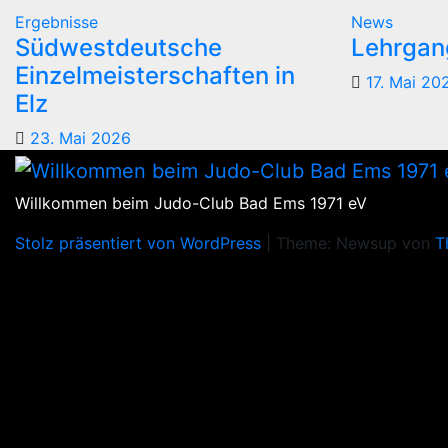
Ergebnisse
News
Südwestdeutsche
Lehrgang
Einzelmeisterschaften in
17. Mai 20
Elz
23. Mai 2026
Willkommen beim Judo-Club Bad Ems 1971 eV
Stolz präsentiert von WordPress
|
Theme: Newsup von
T