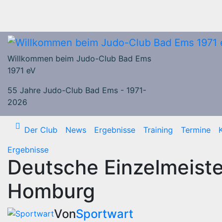
Zum
Inhalt
springen
Willkommen beim Judo-Club Bad Ems
1971 eV
55 Jahre Judo-Club Bad Ems - 1971-
2026
Der Club
News
Ergebnisse
Training
Termine
Ergebnisse
Deutsche Einzelmeiste
Homburg
Von
Sportwart