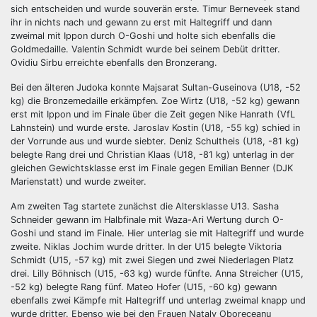
sich entscheiden und wurde souverän erste. Timur Berneveek stand
ihr in nichts nach und gewann zu erst mit Haltegriff und dann
zweimal mit Ippon durch O-Goshi und holte sich ebenfalls die
Goldmedaille. Valentin Schmidt wurde bei seinem Debüt dritter.
Ovidiu Sirbu erreichte ebenfalls den Bronzerang.
Bei den älteren Judoka konnte Majsarat Sultan-Guseinova (U18, -52
kg) die Bronzemedaille erkämpfen. Zoe Wirtz (U18, -52 kg) gewann
erst mit Ippon und im Finale über die Zeit gegen Nike Hanrath (VfL
Lahnstein) und wurde erste. Jaroslav Kostin (U18, -55 kg) schied in
der Vorrunde aus und wurde siebter. Deniz Schultheis (U18, -81 kg)
belegte Rang drei und Christian Klaas (U18, -81 kg) unterlag in der
gleichen Gewichtsklasse erst im Finale gegen Emilian Benner (DJK
Marienstatt) und wurde zweiter.
Am zweiten Tag startete zunächst die Altersklasse U13. Sasha
Schneider gewann im Halbfinale mit Waza-Ari Wertung durch O-
Goshi und stand im Finale. Hier unterlag sie mit Haltegriff und wurde
zweite. Niklas Jochim wurde dritter. In der U15 belegte Viktoria
Schmidt (U15, -57 kg) mit zwei Siegen und zwei Niederlagen Platz
drei. Lilly Böhnisch (U15, -63 kg) wurde fünfte. Anna Streicher (U15,
-52 kg) belegte Rang fünf. Mateo Hofer (U15, -60 kg) gewann
ebenfalls zwei Kämpfe mit Haltegriff und unterlag zweimal knapp und
wurde dritter. Ebenso wie bei den Frauen Nataly Oboreceanu