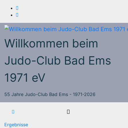
Zum
Inhalt
springen
Willkommen beim
Judo-Club Bad Ems
1971 eV
55 Jahre Judo-Club Bad Ems - 1971-2026
Ergebnisse