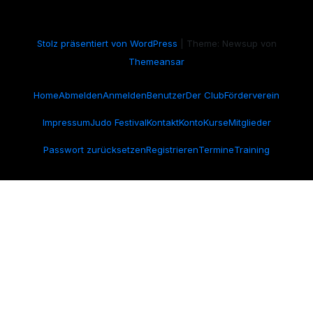
Stolz präsentiert von WordPress
|
Theme: Newsup von
Themeansar
Home
Abmelden
Anmelden
Benutzer
Der Club
Förderverein
Impressum
Judo Festival
Kontakt
Konto
Kurse
Mitglieder
Passwort zurücksetzen
Registrieren
Termine
Training