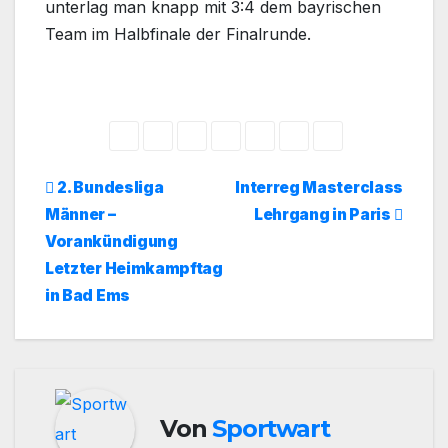
unterlag man knapp mit 3:4 dem bayrischen
Team im Halbfinale der Finalrunde.
Beitragsnavigation
2. Bundesliga
Interreg Masterclass
Männer –
Lehrgang in Paris
Vorankündigung
Letzter Heimkampftag
in Bad Ems
Von
Sportwart