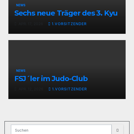
NEWS
Sechs neue Träger des 3. Kyu
APR. 17, 2026
1.VORSITZENDER
NEWS
FSJ´ler im Judo-Club
APR. 12, 2026
1.VORSITZENDER