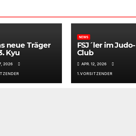
NEWS
s neue Träger
FSJ´ler im Judo-
3. Kyu
Club
7, 2026
APR. 12, 2026
ITZENDER
1.VORSITZENDER