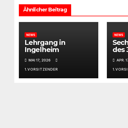
Ähnlicher Beitrag
NEWS
NEWS
Lehrgang in
Sech
Ingelheim
des 
MAI 17, 2026
APR. 1
1.VORSITZENDER
1.VORS