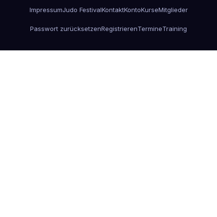
Impressum
Judo Festival
Kontakt
Konto
Kurse
Mitglieder
Passwort zurücksetzen
Registrieren
Termine
Training