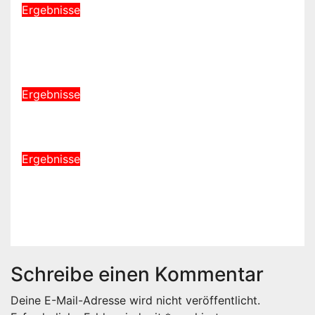
Ergebnisse
Südwestdeutsche
Einzelmeisterschaften in Elz
Mai 23, 2026
1.Vorsitzender
Ergebnisse
Piccolo Turnier in Wörrstadt
Mai 10, 2026
1.Vorsitzender
Ergebnisse
Bezirks Turnier U11/ U13 in Bad
Ems
Mai 3, 2026
1.Vorsitzender
Schreibe einen Kommentar
Deine E-Mail-Adresse wird nicht veröffentlicht.