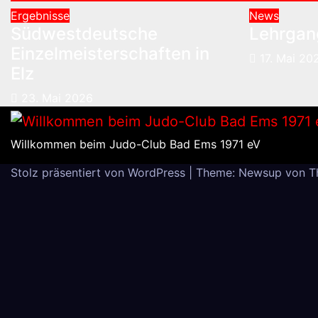
Ergebnisse
News
Südwestdeutsche
Lehrgang
Einzelmeisterschaften in
17. Mai 20
Elz
23. Mai 2026
Willkommen beim Judo-Club Bad Ems 1971 eV
Stolz präsentiert von WordPress
|
Theme: Newsup von
T