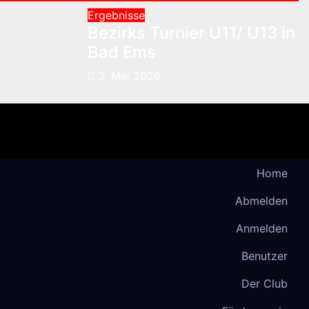
Ergebnisse
Bezirks Turnier U11/ U13 in
Bad Ems
3. Mai 2026
Home
Abmelden
Anmelden
Benutzer
Der Club