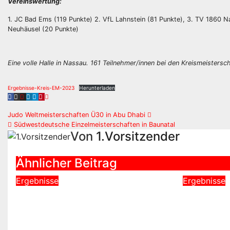
Vereinswertung:
1. JC Bad Ems (119 Punkte) 2. VfL Lahnstein (81 Punkte), 3. TV 1860 N
Neuhäusel (20 Punkte)
Eine volle Halle in Nassau. 161 Teilnehmer/innen bei den Kreismeistersc
Ergebnisse-Kreis-EM-2023
Herunterladen
Beitragsnavigation
Judo Weltmeisterschaften Ü30 in Abu Dhabi
Südwestdeutsche Einzelmeisterschaften in Baunatal
Von
1.Vorsitzender
Ähnlicher Beitrag
Ergebnisse
Ergebnisse
Südwestdeutsche
Piccolo 
Einzelmeisterschaften in
Wörrsta
Elz
Mai 10, 2