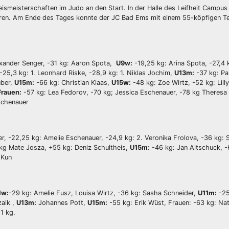
eismeisterschaften im Judo an den Start. In der Halle des Leifheit Campus
nioren. Am Ende des Tages konnte der JC Bad Ems mit einem 55-köpfigen 
lexander Senger, -31 kg: Aaron Spota,
U9w:
-19,25 kg: Arina Spota, -27,4 
-25,3 kg: 1. Leonhard Riske, -28,9 kg: 1. Niklas Jochim,
U13m:
-37 kg: Pa
über,
U15m:
-66 kg: Christian Klaas,
U15w:
-48 kg: Zoe Wirtz, -52 kg: Lill
Frauen:
-57 kg: Lea Fedorov, -70 kg; Jessica Eschenauer, -78 kg Theresa
Eschenauer
r, -22,25 kg: Amelie Eschenauer, -24,9 kg: 2. Veronika Frolova, -36 kg: S
kg Mate Josza, +55 kg: Deniz Schultheis,
U15m:
-46 kg: Jan Altschuck, -6
 Kun
1w:
-29 kg: Amelie Fusz, Louisa Wirtz, -36 kg: Sasha Schneider,
U11m:
-25
aik ,
U13m:
Johannes Pott,
U15m:
-55 kg: Erik Wüst, Frauen: -63 kg: Na
1 kg.