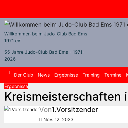
Zum
Inhalt
springen
Willkommen beim Judo-Club Bad Ems
1971 eV
55 Jahre Judo-Club Bad Ems - 1971-
2026
Der Club
News
Ergebnisse
Training
Termine
Ergebnisse
Kreismeisterschaften 
Von
1.Vorsitzender
Nov. 12, 2023