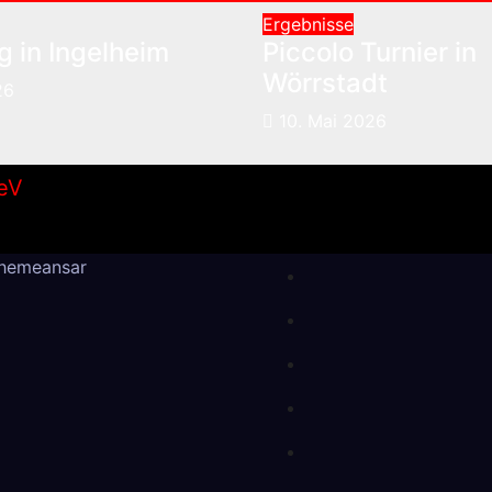
Ergebnisse
 in Ingelheim
Piccolo Turnier in
Wörrstadt
26
10. Mai 2026
hemeansar