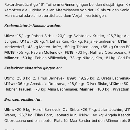
Rekordverdächtige 161 Teilnehmer/innen gingen bei den diesjährigen Kr
kämpften die Judoka in allen Altersklassen von der U9 bis zu den Se
Mannschaftskreismeistertitel aus dem Vorjahr verteidigen.
Kreismeister in Nassau wurden:
U9m:
-15,1 kg: Robert Sirbu, -20,9 kg: Sviatoslav Krutko, -26,7 kg: A
Junges,
U11w:
-26 kg: 1. Letisa Kun, -37 kg: Kaija Feitenheimer,
U11m:
Medwedeff, -43 kg Mateo Hofer, -50 kg Tristan Loos, +55 kg Orhan B
MU18:
-55 kg: Fabian Möllendick,
FU18:
-63 kg: Nathaly Oboroceanu,
Männer:
-60 kg: Fabian Möllendick, -73 kg: Nikolaj Kim, -81 kg: Carl 
Kreisvizemeistertitel gingen an:
U9m:
-23,8 kg: 2. Timur Bernevek,
U9w:
-19,25 kg: 2. Greta Eschenaue
U11w:
-36 kg: Anastasia Dontsova, -28,9 kg: Oliver Riske,
U13m:
-50 
Hübner,
Frauen:
-78 kg: Alina Eschenauer,
Männer:
-100 kg . Krysztian
Bronzemedaillen für:
U9m:
-20,9 kg: Hordii Bernevek, Ovi Sirbu, -26,7 kg: Julian Jochim,
U1
Weber, -26,7 kg: Elias Born, Leonard Kun,
U13w:
-48 kg: Angela Ksendz
Oboroceanu und ein siebter Platz für Max Bender bei den Männern bis 8