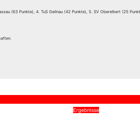
assau (63 Punkte), 4. TuS Geilnau (42 Punkte), 5. SV Oberelbert (25 Punkt
haften.
Ergebnisse
Turnier in
Bezirks Turnier U1
dt
in Bad Ems
026
1.Vorsitzender
Mai 3, 2026
1.Vorsitzend