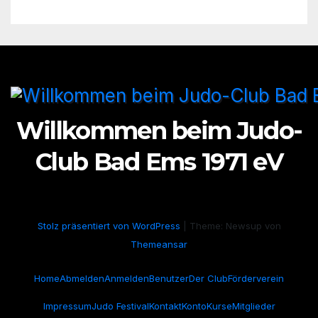
Willkommen beim Judo-
Club Bad Ems 1971 eV
Stolz präsentiert von WordPress
|
Theme: Newsup von
Themeansar
Home
Abmelden
Anmelden
Benutzer
Der Club
Förderverein
Impressum
Judo Festival
Kontakt
Konto
Kurse
Mitglieder