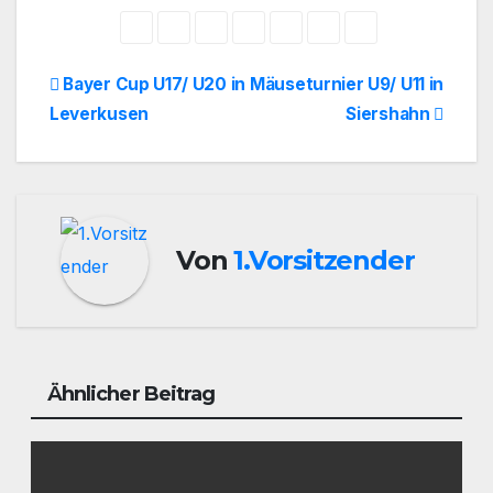
Beitragsnavigation
Bayer Cup U17/ U20 in
Mäuseturnier U9/ U11 in
Leverkusen
Siershahn
Von
1.Vorsitzender
Ähnlicher Beitrag