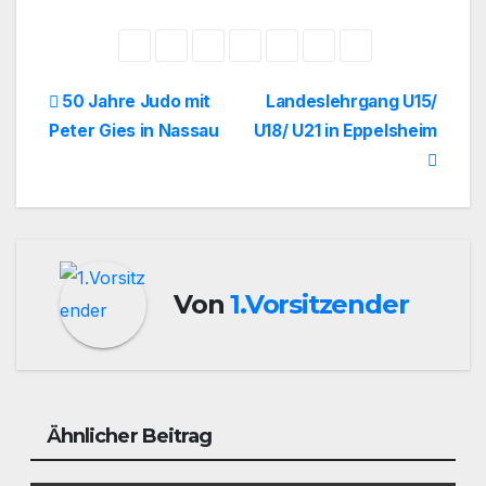
Beitragsnavigation
50 Jahre Judo mit
Landeslehrgang U15/
Peter Gies in Nassau
U18/ U21 in Eppelsheim
Von
1.Vorsitzender
Ähnlicher Beitrag