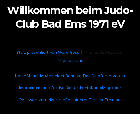
Willkommen beim Judo-
Club Bad Ems 1971 eV
Stolz präsentiert von WordPress
|
Theme: Newsup von
Themeansar
Home
Abmelden
Anmelden
Benutzer
Der Club
Förderverein
Impressum
Judo Festival
Kontakt
Konto
Kurse
Mitglieder
Passwort zurücksetzen
Registrieren
Termine
Training