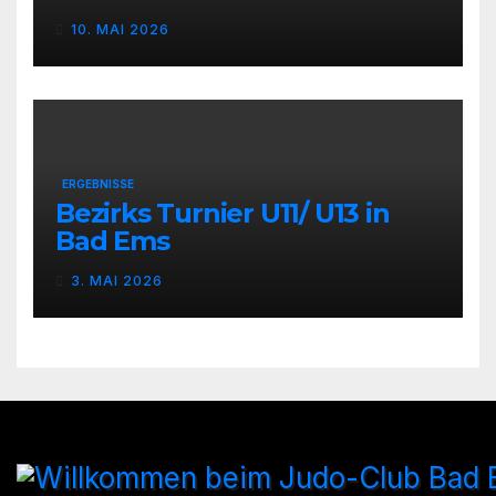
10. MAI 2026
ERGEBNISSE
Bezirks Turnier U11/ U13 in
Bad Ems
3. MAI 2026