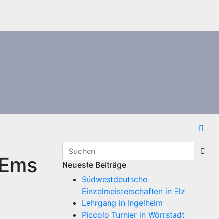
 Ems
Neueste Beiträge
Südwestdeutsche
Einzelmeisterschaften in Elz
Lehrgang in Ingelheim
Piccolo Turnier in Wörrstadt