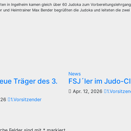
en in Ingelheim kamen gleich über 60 Judoka zum Vorbereitungslehrgang i
er und Heimtrainer Max Bender begrüßten die Judoka und leiteten die zwei 
News
eue Träger des 3.
FSJ´ler im Judo-C
Apr. 12, 2026
1.Vorsitzen
2026
1.Vorsitzender
iche Felder sind mit
*
markiert