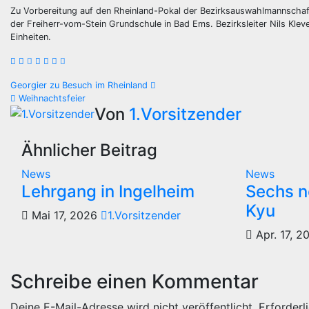
Zu Vorbereitung auf den Rheinland-Pokal der Bezirksauswahlmannschaft
der Freiherr-vom-Stein Grundschule in Bad Ems. Bezirksleiter Nils Klev
Einheiten.
Beitragsnavigation
Georgier zu Besuch im Rheinland
Weihnachtsfeier
Von
1.Vorsitzender
Ähnlicher Beitrag
News
News
Lehrgang in Ingelheim
Sechs n
Kyu
Mai 17, 2026
1.Vorsitzender
Apr. 17, 
Schreibe einen Kommentar
Deine E-Mail-Adresse wird nicht veröffentlicht.
Erforderl