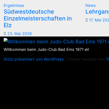
Ergebnisse
News
Südwestdeutsche
Lehrgang
Einzelmeisterschaften in
17. Mai 20
Elz
23. Mai 2026
Willkommen beim Judo-Club Bad Ems 1971 eV
Stolz präsentiert von WordPress
|
Theme: Newsup von
T