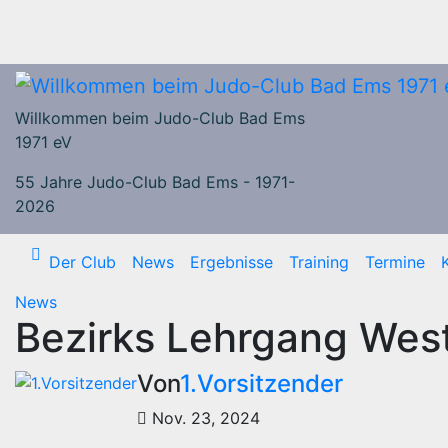
Zum
Inhalt
springen
Willkommen beim Judo-Club Bad Ems
1971 eV
55 Jahre Judo-Club Bad Ems - 1971-
2026
Der Club
News
Ergebnisse
Training
Termine
News
Bezirks Lehrgang Wes
Von
1.Vorsitzender
Nov. 23, 2024