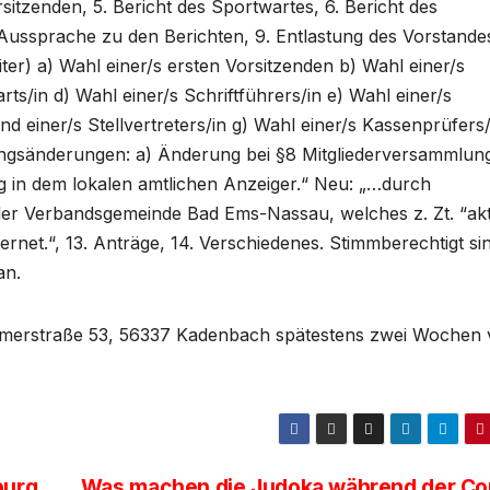
itzenden, 5. Bericht des Sportwartes, 6. Bericht des
 Aussprache zu den Berichten, 9. Entlastung des Vorstandes
r) a) Wahl einer/s ersten Vorsitzenden b) Wahl einer/s
ts/in d) Wahl einer/s Schriftführers/in e) Wahl einer/s
d einer/s Stellvertreters/in g) Wahl einer/s Kassenprüfers/
tzungsänderungen: a) Änderung bei §8 Mitgliederversammlun
ng in dem lokalen amtlichen Anzeiger.“ Neu: „…durch
t der Verbandsgemeinde Bad Ems-Nassau, welches z. Zt. “akt
rnet.“, 13. Anträge, 14. Verschiedenes. Stimmberechtigt si
an.
 Römerstraße 53, 56337 Kadenbach spätestens zwei Wochen 
burg
Was machen die Judoka während der Co