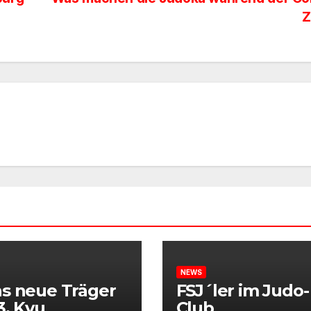
Z
NEWS
s neue Träger
FSJ´ler im Judo-
3. Kyu
Club