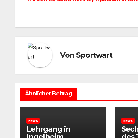
Beitragsnavigation
Von
Sportwart
Ähnlicher Beitrag
NEWS
NEWS
Lehrgang in
Sech
Ingelheim
des 